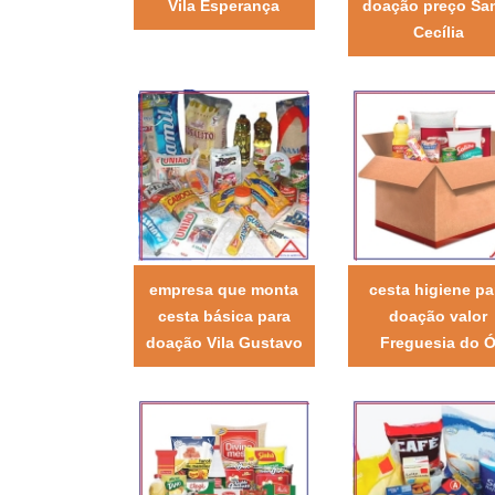
Vila Esperança
doação preço Sa
Cecília
empresa que monta
cesta higiene pa
cesta básica para
doação valor
doação Vila Gustavo
Freguesia do 