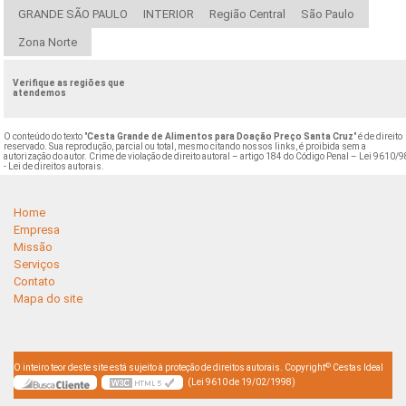
GRANDE SÃO PAULO
INTERIOR
Região Central
São Paulo
Zona Norte
Verifique as regiões que
atendemos
O conteúdo do texto "
Cesta Grande de Alimentos para Doação Preço Santa Cruz
" é de direito
reservado. Sua reprodução, parcial ou total, mesmo citando nossos links, é proibida sem a
autorização do autor. Crime de violação de direito autoral – artigo 184 do Código Penal –
Lei 9610/9
- Lei de direitos autorais
.
Home
Empresa
Missão
Serviços
Contato
Mapa do site
©
O inteiro teor deste site está sujeito à proteção de direitos autorais. Copyright
Cestas Ideal
(Lei 9610 de 19/02/1998)