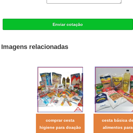
Enviar cotação
Imagens relacionadas
comprar cesta
cesta básica d
higiene para doação
alimentos para