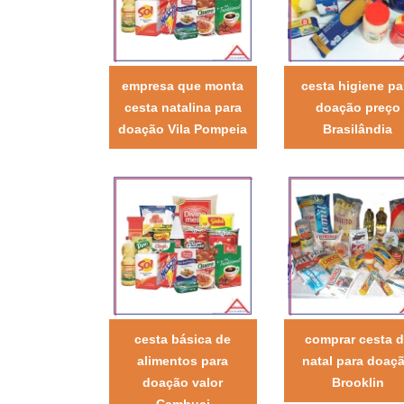
empresa que monta
cesta higiene pa
cesta natalina para
doação preço
doação Vila Pompeia
Brasilândia
cesta básica de
comprar cesta 
alimentos para
natal para doaç
doação valor
Brooklin
Cambuci