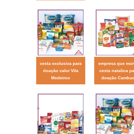
cesta exclusiva para
empresa que mo
doação valor Vila
cesta natalina pa
Medeiros
doação Cambuc