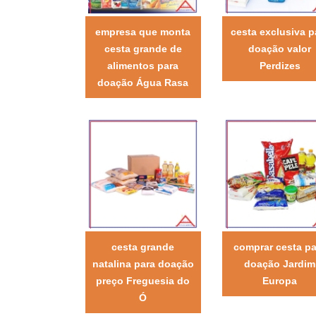
empresa que monta
cesta exclusiva p
cesta grande de
doação valor
alimentos para
Perdizes
doação Água Rasa
cesta grande
comprar cesta pa
natalina para doação
doação Jardim
preço Freguesia do
Europa
Ó