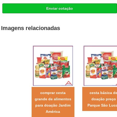
Enviar cotação
Imagens relacionadas
comprar cesta
cesta básica d
grande de alimentos
doação preço
para doação Jardim
Parque São Luc
América