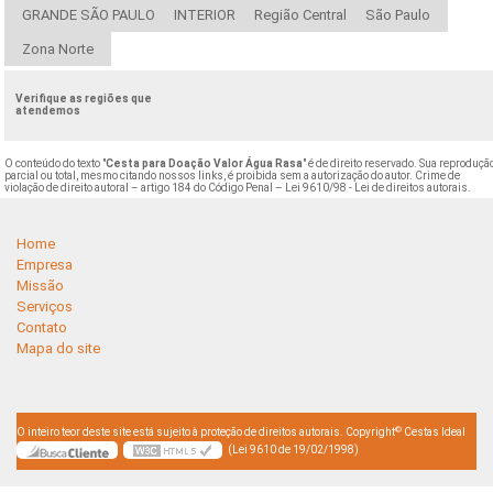
GRANDE SÃO PAULO
INTERIOR
Região Central
São Paulo
Zona Norte
Verifique as regiões que
atendemos
O conteúdo do texto "
Cesta para Doação Valor Água Rasa
" é de direito reservado. Sua reproduçã
parcial ou total, mesmo citando nossos links, é proibida sem a autorização do autor. Crime de
violação de direito autoral – artigo 184 do Código Penal –
Lei 9610/98 - Lei de direitos autorais
.
Home
Empresa
Missão
Serviços
Contato
Mapa do site
©
O inteiro teor deste site está sujeito à proteção de direitos autorais. Copyright
Cestas Ideal
(Lei 9610 de 19/02/1998)