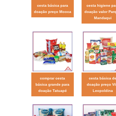
cesta básica para
cesta higiene pa
doação preço Mooca
doação valor Par
Mandaqui
comprar cesta
cesta básica d
básica grande para
doação preço Vi
doação Tatuapé
Leopoldina