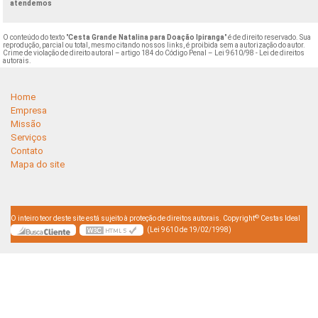
atendemos
O conteúdo do texto "
Cesta Grande Natalina para Doação Ipiranga
" é de direito reservado. Sua
reprodução, parcial ou total, mesmo citando nossos links, é proibida sem a autorização do autor.
Crime de violação de direito autoral – artigo 184 do Código Penal –
Lei 9610/98 - Lei de direitos
autorais
.
Home
Empresa
Missão
Serviços
Contato
Mapa do site
©
O inteiro teor deste site está sujeito à proteção de direitos autorais. Copyright
Cestas Ideal
(Lei 9610 de 19/02/1998)