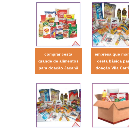
comprar cesta
empresa que mo
grande de alimentos
cesta básica pa
para doação Jaçanã
doação Vila Carr