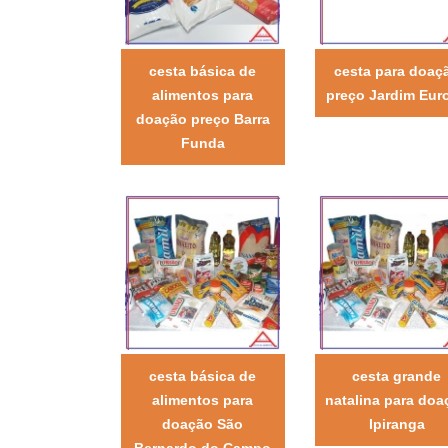
cesta básica de
cesta para doaç
alimentos para
preço Jardim Eur
doação preço Barra
Funda
cesta básica de
cesta grande
alimentos para
natalina para doa
doação São
Ipiranga
Bernardo do Campo