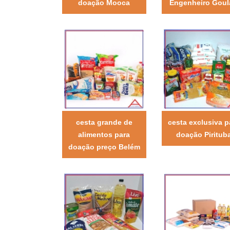
doação Mooca
Engenheiro Goul
cesta grande de
cesta exclusiva p
alimentos para
doação Piritub
doação preço Belém