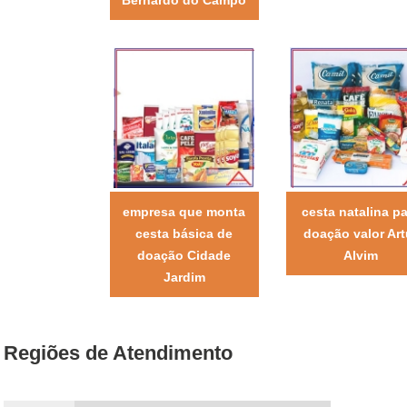
empresa que monta
cesta natalina pa
cesta básica de
doação valor Art
doação Cidade
Alvim
Jardim
Regiões de Atendimento