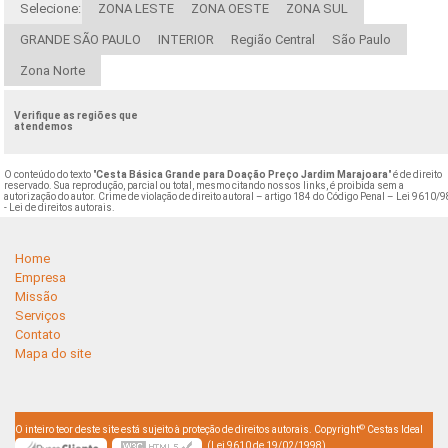
Selecione:
ZONA LESTE
ZONA OESTE
ZONA SUL
GRANDE SÃO PAULO
INTERIOR
Região Central
São Paulo
Zona Norte
Verifique as regiões que
atendemos
O conteúdo do texto "
Cesta Básica Grande para Doação Preço Jardim Marajoara
" é de direito
reservado. Sua reprodução, parcial ou total, mesmo citando nossos links, é proibida sem a
autorização do autor. Crime de violação de direito autoral – artigo 184 do Código Penal –
Lei 9610/9
- Lei de direitos autorais
.
Home
Empresa
Missão
Serviços
Contato
Mapa do site
©
O inteiro teor deste site está sujeito à proteção de direitos autorais. Copyright
Cestas Ideal
(Lei 9610 de 19/02/1998)