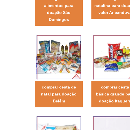
alimentos para
natalina para doa
doação São
valor Aricanduv
Domingos
comprar cesta de
comprar cesta
natal para doação
básica grande pa
Belém
doação Itaquer