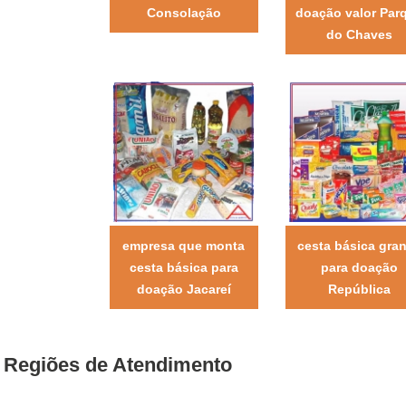
Consolação
doação valor Par
do Chaves
empresa que monta
cesta básica gra
cesta básica para
para doação
doação Jacareí
República
Regiões de Atendimento