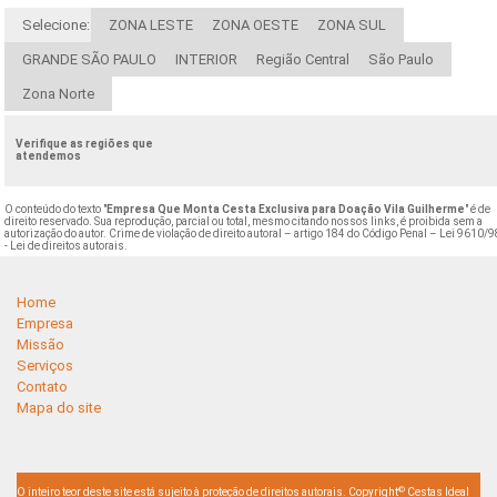
Selecione:
ZONA LESTE
ZONA OESTE
ZONA SUL
GRANDE SÃO PAULO
INTERIOR
Região Central
São Paulo
Zona Norte
Verifique as regiões que
atendemos
O conteúdo do texto "
Empresa Que Monta Cesta Exclusiva para Doação Vila Guilherme
" é de
direito reservado. Sua reprodução, parcial ou total, mesmo citando nossos links, é proibida sem a
autorização do autor. Crime de violação de direito autoral – artigo 184 do Código Penal –
Lei 9610/9
- Lei de direitos autorais
.
Home
Empresa
Missão
Serviços
Contato
Mapa do site
©
O inteiro teor deste site está sujeito à proteção de direitos autorais. Copyright
Cestas Ideal