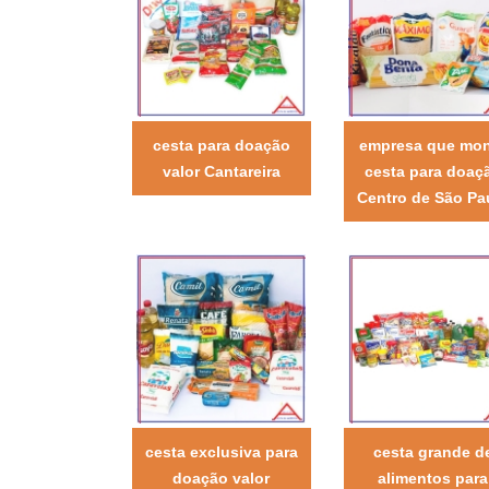
cesta para doação
empresa que mo
valor Cantareira
cesta para doaç
Centro de São Pa
cesta exclusiva para
cesta grande d
doação valor
alimentos para