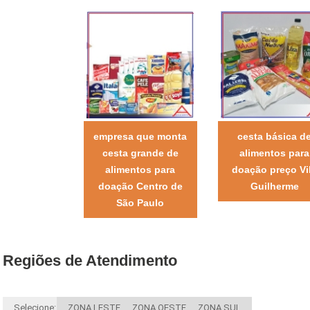
empresa que monta
cesta básica d
cesta grande de
alimentos para
alimentos para
doação preço Vi
doação Centro de
Guilherme
São Paulo
Regiões de Atendimento
Selecione:
ZONA LESTE
ZONA OESTE
ZONA SUL