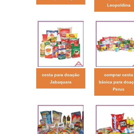
Leopoldina
cesta para doação
comprar cesta
Jabaquara
básica para doa
Perus