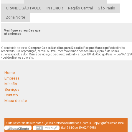
GRANDE SÃO PAULO
INTERIOR
Região Central
São Paulo
Zona Norte
Verifique as regiões que
atendemos
O conteúdo do texto "
Comprar Cesta Natalina para Doação Parque Mandaqui
" é de direito
reservado. Sua reprodução, parcial ou total, mesmo citando nossos links, é proibida sem a
autorização do autor. Crime de violação de direito autoral – artigo 184 do Código Penal –
Lei 9610/9
- Lei de direitos autorais
.
Home
Empresa
Missão
Serviços
Contato
Mapa do site
©
O inteiro teor deste site está sujeito à proteção de direitos autorais. Copyright
Cestas Ideal
(Lei 9610 de 19/02/1998)