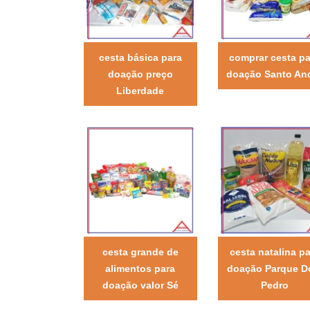
cesta básica para
comprar cesta pa
doação preço
doação Santo An
Liberdade
cesta grande de
cesta natalina pa
alimentos para
doação Parque 
doação valor Sé
Pedro