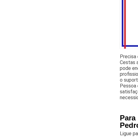
Precisa
Cestas 
pode en
profissi
o supor
Pessoa 
satisfa
necessid
Para
Pedr
Ligue p