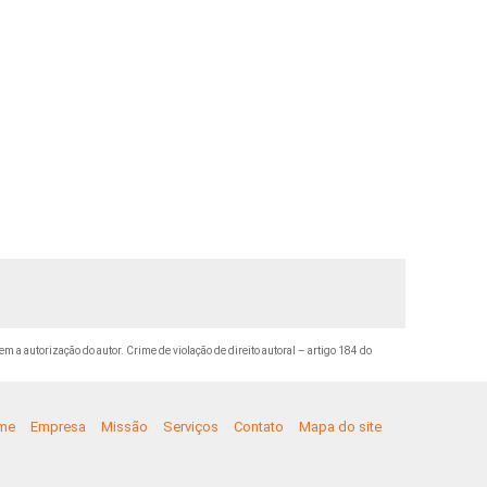
em a autorização do autor. Crime de violação de direito autoral – artigo 184 do
me
Empresa
Missão
Serviços
Contato
Mapa do site