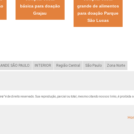
ão
básica para doação
grande de alimentos
Grajau
para doação Parque
São Lucas
ANDE SÃO PAULO
INTERIOR
Região Central
São Paulo
Zona Norte
dro
" é de direito reservado. Sua reprodução, parcial ou total, mesmo citando nossos links, é proibida s
Ho