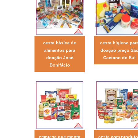
cesta básica de
cesta higiene par
alimentos para
doação preço Sã
doação José
Caetano do Sul
Bonifácio
empresa que monta
cesta com produt