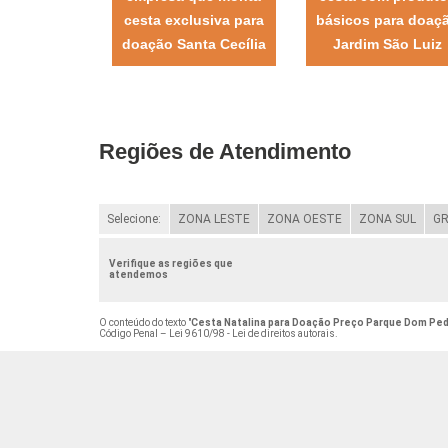
cesta exclusiva para
básicos para doaç
doação Santa Cecília
Jardim São Luiz
Regiões de Atendimento
Selecione:
ZONA LESTE
ZONA OESTE
ZONA SUL
GR
Verifique as regiões que
atendemos
O conteúdo do texto "
Cesta Natalina para Doação Preço Parque Dom Pe
Código Penal –
Lei 9610/98 - Lei de direitos autorais
.