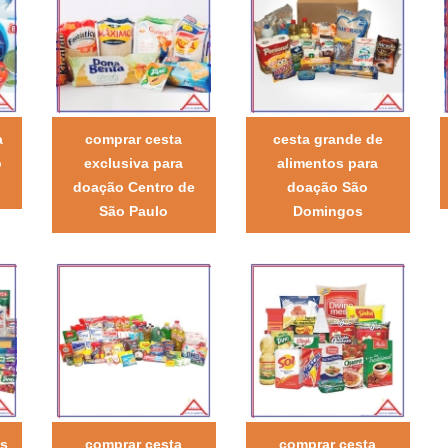
a
comprar cesta
cesta grande de
o
exclusiva para
alimentos para
doação Centro de
doação São
São Paulo
Domingos
os
comprar cesta
comprar cesta