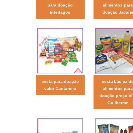
para doação
alimentos para
Interlagos
doação Jacare
cesta para doação
cesta básica d
valor Cantareira
alimentos para
doação preço Vi
Guilherme