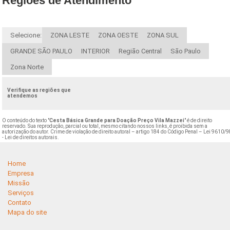
Regiões de Atendimento
Selecione:
ZONA LESTE
ZONA OESTE
ZONA SUL
GRANDE SÃO PAULO
INTERIOR
Região Central
São Paulo
Zona Norte
Verifique as regiões que
atendemos
O conteúdo do texto "
Cesta Básica Grande para Doação Preço Vila Mazzei
" é de direito
reservado. Sua reprodução, parcial ou total, mesmo citando nossos links, é proibida sem a
autorização do autor. Crime de violação de direito autoral – artigo 184 do Código Penal –
Lei 9610/9
- Lei de direitos autorais
.
Home
Empresa
Missão
Serviços
Contato
Mapa do site