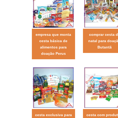
empresa que monta
comprar cesta 
cesta básica de
natal para doaç
alimentos para
Butantã
doação Perus
cesta exclusiva para
cesta com produ