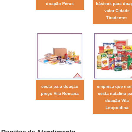
doação Perus
básicos para doa
valor Cidade
Tiradentes
cesta para doação
empresa que mo
preço Vila Romana
cesta natalina pa
doação Vila
Leopoldina