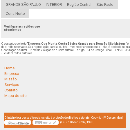
GRANDE SÃO PAULO
INTERIOR
Região Central
São Paulo
Zona Norte
Verifique as regiões que
atendemos
O conteúdo do texto "
Empresa Que Monta Cesta Básica Grande para Doação São Mateus
" é
de direito reservado. Sua reprodução, parcial ou total, mesmo citando nossos links, é proibida sem 
autorização do autor. Crime de violação de direito autoral – artigo 184 do Código Penal –
Lei 9610/9
- Lei de direitos autorais
.
Home
Empresa
Missão
Serviços
Contato
Mapa do site
©
O inteiro teor deste site está sujeito à proteção de direitos autorais. Copyright
Cestas Ideal
(Lei 9610 de 19/02/1998)