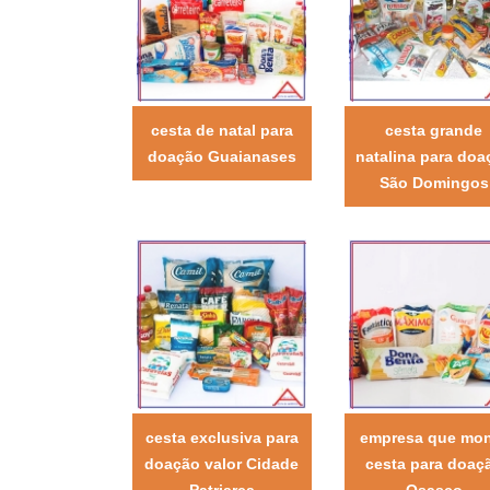
cesta de natal para
cesta grande
doação Guaianases
natalina para doa
São Domingos
cesta exclusiva para
empresa que mo
doação valor Cidade
cesta para doaç
Patriarca
Osasco