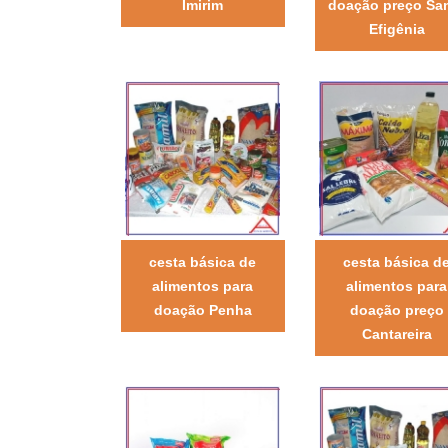
Imirim
doação preço Sa
Efigênia
cesta básica de
cesta básica d
alimentos para
alimentos para
doação Penha
doação preço
Cantareira