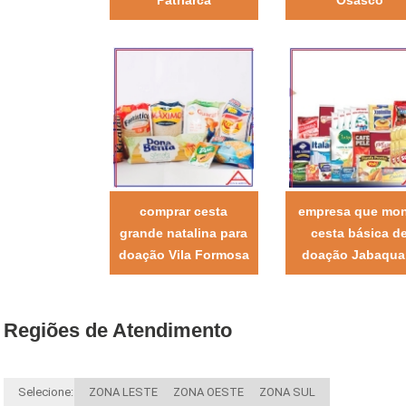
comprar cesta
empresa que mo
grande natalina para
cesta básica d
doação Vila Formosa
doação Jabaqua
Regiões de Atendimento
Selecione:
ZONA LESTE
ZONA OESTE
ZONA SUL