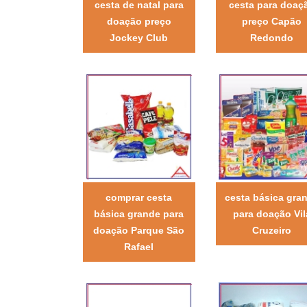
cesta de natal para
cesta para doaç
doação preço
preço Capão
Jockey Club
Redondo
comprar cesta
cesta básica gra
básica grande para
para doação Vil
doação Parque São
Cruzeiro
Rafael