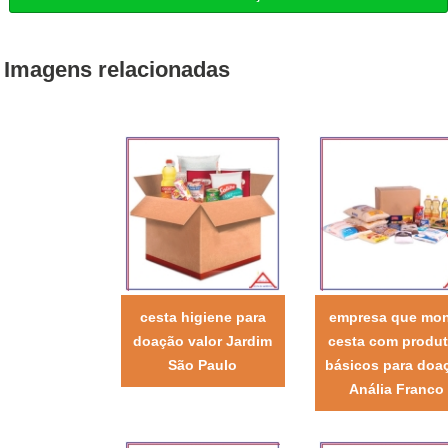
Imagens relacionadas
cesta higiene para
empresa que mo
doação valor Jardim
cesta com produ
São Paulo
básicos para doa
Anália Franco