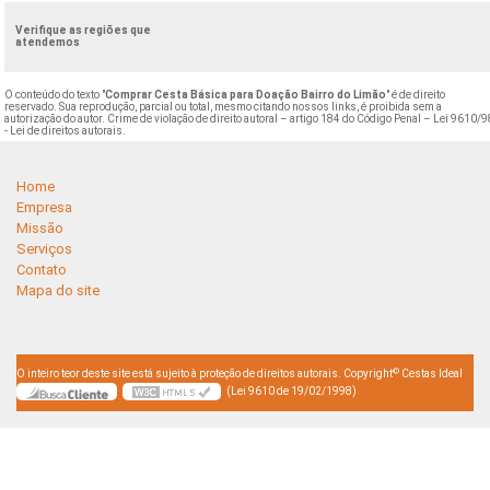
Verifique as regiões que
atendemos
O conteúdo do texto "
Comprar Cesta Básica para Doação Bairro do Limão
" é de direito
reservado. Sua reprodução, parcial ou total, mesmo citando nossos links, é proibida sem a
autorização do autor. Crime de violação de direito autoral – artigo 184 do Código Penal –
Lei 9610/9
- Lei de direitos autorais
.
Home
Empresa
Missão
Serviços
Contato
Mapa do site
©
O inteiro teor deste site está sujeito à proteção de direitos autorais. Copyright
Cestas Ideal
(Lei 9610 de 19/02/1998)