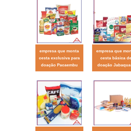
empresa que monta
empresa que mo
cesta exclusiva para
cesta básica d
doação Pacaembu
doação Jabaqua