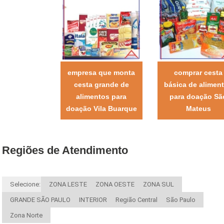
empresa que monta
comprar cesta
cesta grande de
básica de alimen
alimentos para
para doação Sã
doação Vila Buarque
Mateus
Regiões de Atendimento
Selecione:
ZONA LESTE
ZONA OESTE
ZONA SUL
GRANDE SÃO PAULO
INTERIOR
Região Central
São Paulo
Zona Norte