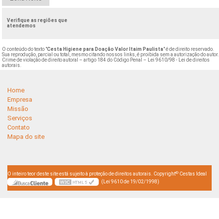
Verifique as regiões que
atendemos
O conteúdo do texto "
Cesta Higiene para Doação Valor Itaim Paulista
" é de direito reservado.
Sua reprodução, parcial ou total, mesmo citando nossos links, é proibida sem a autorização do autor
Crime de violação de direito autoral – artigo 184 do Código Penal –
Lei 9610/98 - Lei de direitos
autorais
.
Home
Empresa
Missão
Serviços
Contato
Mapa do site
©
O inteiro teor deste site está sujeito à proteção de direitos autorais. Copyright
Cestas Ideal
(Lei 9610 de 19/02/1998)