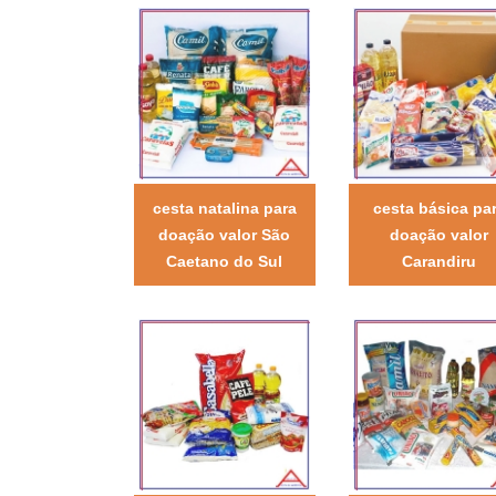
cesta natalina para
cesta básica pa
doação valor São
doação valor
Caetano do Sul
Carandiru