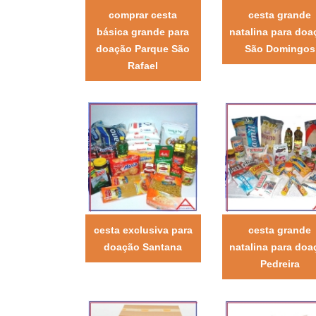
comprar cesta
cesta grande
básica grande para
natalina para doa
doação Parque São
São Domingos
Rafael
cesta exclusiva para
cesta grande
doação Santana
natalina para doa
Pedreira