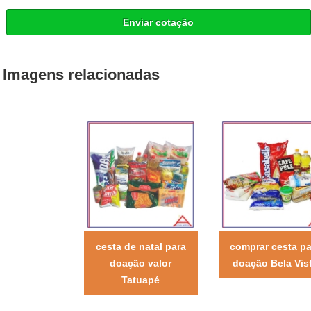
Enviar cotação
Imagens relacionadas
cesta de natal para
comprar cesta pa
doação valor
doação Bela Vis
Tatuapé