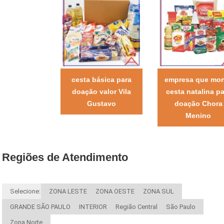
cesta básica para
empresa que mo
doação valor Vila
cesta natalina pa
Gustavo
doação Chora
Menino
Regiões de Atendimento
Selecione:
ZONA LESTE
ZONA OESTE
ZONA SUL
GRANDE SÃO PAULO
INTERIOR
Região Central
São Paulo
Zona Norte