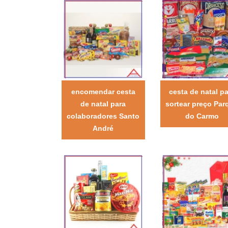
encomendar cesta
cesta de natal pa
de natal para
sortear preço Par
colaboradores Santo
do Carmo
André