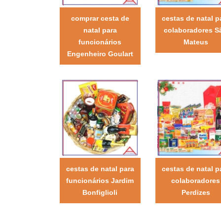
comprar cesta de
cestas de natal p
natal para
colaboradores S
funcionários
Mateus
Engenheiro Goulart
cestas de natal para
cestas de natal p
funcionários Jardim
colaboradores
Bonfiglioli
Perdizes