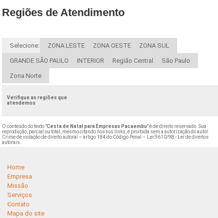
Regiões de Atendimento
Selecione:
ZONA LESTE
ZONA OESTE
ZONA SUL
GRANDE SÃO PAULO
INTERIOR
Região Central
São Paulo
Zona Norte
Verifique as regiões que
atendemos
O conteúdo do texto "
Cesta de Natal para Empresas Pacaembu
" é de direito reservado. Sua
reprodução, parcial ou total, mesmo citando nossos links, é proibida sem a autorização do autor.
Crime de violação de direito autoral – artigo 184 do Código Penal –
Lei 9610/98 - Lei de direitos
autorais
.
Home
Empresa
Missão
Serviços
Contato
Mapa do site