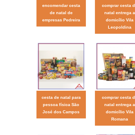
encomendar cesta
comprar cesta 
de natal de
natal entrega a
empresas Pedreira
domicílio Vila
Leopoldina
cesta de natal para
comprar cesta 
pessoa física São
natal entrega a
José dos Campos
domicílio Vila
Romana