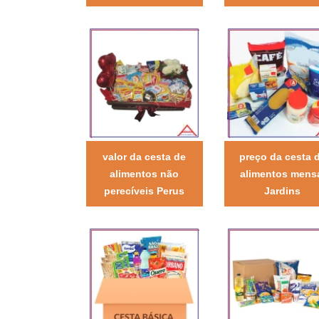
valor da cesta de
preço da cesta 
alimentos não
alimentos mens
perecíveis Perus
Jardins