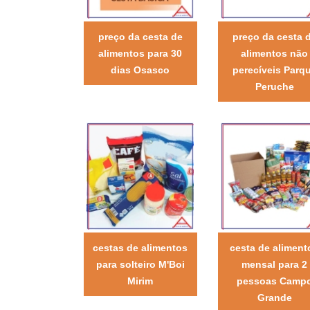
preço da cesta de
preço da cesta 
alimentos para 30
alimentos não
dias Osasco
perecíveis Parq
Peruche
cestas de alimentos
cesta de aliment
para solteiro M'Boi
mensal para 2
Mirim
pessoas Camp
Grande