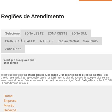
Regiões de Atendimento
Selecione:
ZONA LESTE
ZONA OESTE
ZONA SUL
GRANDE SÃO PAULO
INTERIOR
Região Central
São Paulo
Zona Norte
Verifique as regiões que
atendemos
O conteúdo do texto "
Cesta Básica de Alimentos Grande Encomenda Região Central
" é de
direito reservado. Sua reprodução, parcial ou total, mesmo citando nossos links, é proibida sem a
autorização do autor. Crime de violação de direito autoral – artigo 184 do Código Penal –
Lei 9610/9
- Lei de direitos autorais
.
Home
Empresa
Missão
Serviços