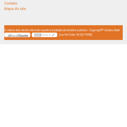
Contato
Mapa do site
©
O inteiro teor deste site está sujeito à proteção de direitos autorais. Copyright
Cestas Ideal
(Lei 9610 de 19/02/1998)