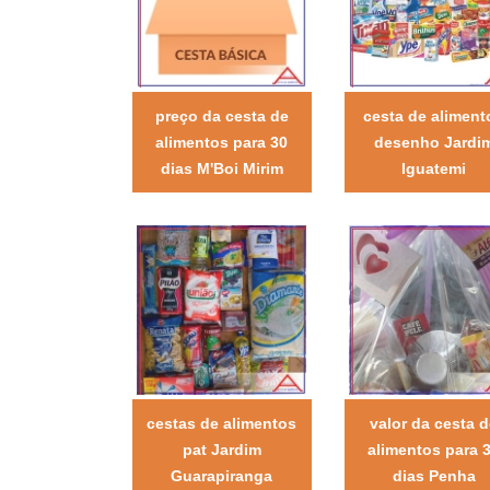
preço da cesta de
cesta de aliment
alimentos para 30
desenho Jardi
dias M'Boi Mirim
Iguatemi
cestas de alimentos
valor da cesta 
pat Jardim
alimentos para 
Guarapiranga
dias Penha