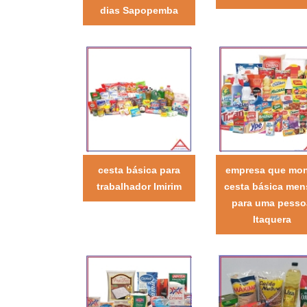
dias Sapopemba
cesta básica para
empresa que mo
trabalhador Imirim
cesta básica men
para uma pesso
Itaquera