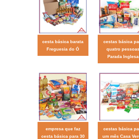
cesta básica barata
cestas básica pa
Freguesia do Ó
quatro pessoa
Parada Inglesa
empresa que faz
cestas básica pa
cesta básica para 30
um mês Casa Ver