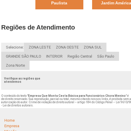
Paulista
Jardim Améric
Regiões de Atendimento
Selecione:
ZONA LESTE
ZONA OESTE
ZONA SUL
GRANDE SÃO PAULO
INTERIOR
Região Central
São Paulo
Zona Norte
Verifique as regiões que
atendemos
O conteúdo do texto "
Empresa Que Monta Cesta Básica para Funcionários Chora Menino
" é
de direito reservado. Sua reprodução, parcial ou total, mesmo citando nossos links, é proibida sem 
autorização do autor. Crime de violação de direito autoral – artigo 184 do Código Penal –
Lei 9610/9
- Lei de direitos autorais
.
Home
Empresa