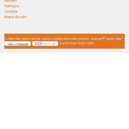
Missão
Serviços
Contato
Mapa do site
©
O inteiro teor deste site está sujeito à proteção de direitos autorais. Copyright
Cestas Ideal
(Lei 9610 de 19/02/1998)