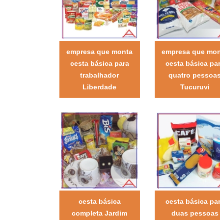
empresa que monta
empresa que mo
cesta básica para
cesta básica pa
trabalhador
quatro pessoa
Liberdade
Tucuruvi
cesta básica
cesta básica pa
completa Jardim
duas pessoas