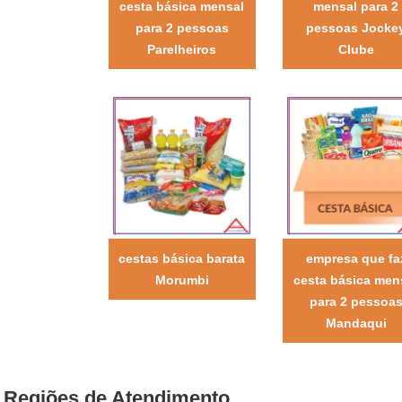
cesta básica mensal
mensal para 2
para 2 pessoas
pessoas Jocke
Parelheiros
Clube
cestas básica barata
empresa que fa
Morumbi
cesta básica men
para 2 pessoa
Mandaqui
Regiões de Atendimento