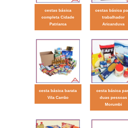
cestas básica
cestas básica pa
completa Cidade
trabalhador
Patriarca
Aricanduva
cesta básica barata
cesta básica pa
Vila Carrão
duas pessoas
Morumbi