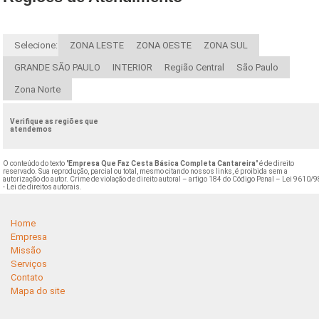
Selecione:
ZONA LESTE
ZONA OESTE
ZONA SUL
GRANDE SÃO PAULO
INTERIOR
Região Central
São Paulo
Zona Norte
Verifique as regiões que
atendemos
O conteúdo do texto "
Empresa Que Faz Cesta Básica Completa Cantareira
" é de direito
reservado. Sua reprodução, parcial ou total, mesmo citando nossos links, é proibida sem a
autorização do autor. Crime de violação de direito autoral – artigo 184 do Código Penal –
Lei 9610/9
- Lei de direitos autorais
.
Home
Empresa
Missão
Serviços
Contato
Mapa do site