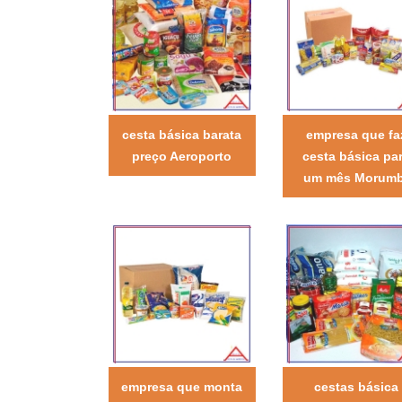
cesta básica barata
empresa que fa
preço Aeroporto
cesta básica pa
um mês Morumb
empresa que monta
cestas básica