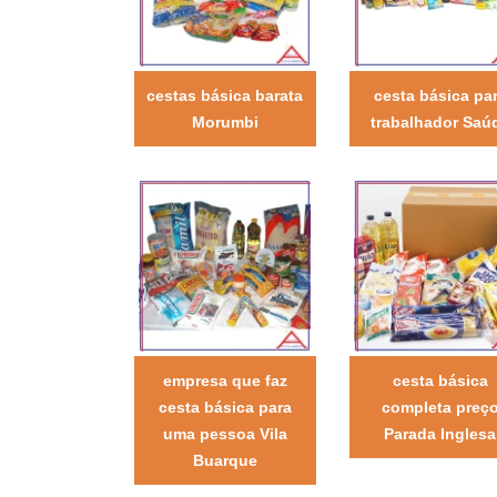
cestas básica barata
cesta básica pa
Morumbi
trabalhador Saú
empresa que faz
cesta básica
cesta básica para
completa preç
uma pessoa Vila
Parada Inglesa
Buarque