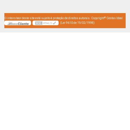
©
O inteiro teor deste site está sujeito à proteção de direitos autorais. Copyright
Cestas Ideal
(Lei 9610 de 19/02/1998)