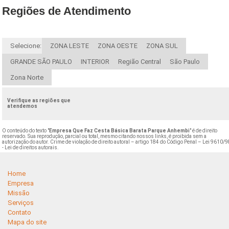
Regiões de Atendimento
Selecione:
ZONA LESTE
ZONA OESTE
ZONA SUL
GRANDE SÃO PAULO
INTERIOR
Região Central
São Paulo
Zona Norte
Verifique as regiões que
atendemos
O conteúdo do texto "
Empresa Que Faz Cesta Básica Barata Parque Anhembi
" é de direito
reservado. Sua reprodução, parcial ou total, mesmo citando nossos links, é proibida sem a
autorização do autor. Crime de violação de direito autoral – artigo 184 do Código Penal –
Lei 9610/9
- Lei de direitos autorais
.
Home
Empresa
Missão
Serviços
Contato
Mapa do site