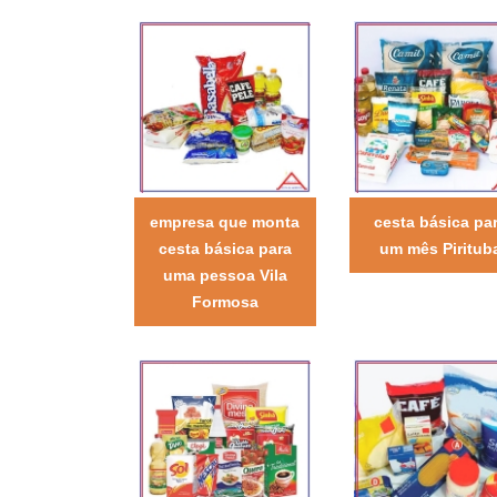
empresa que monta
cesta básica pa
cesta básica para
um mês Piritub
uma pessoa Vila
Formosa