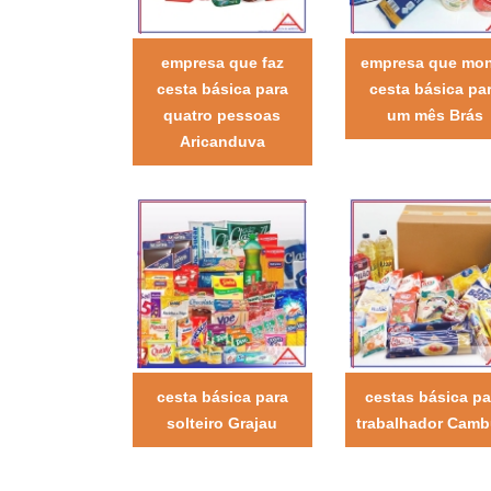
empresa que faz
empresa que mo
cesta básica para
cesta básica pa
quatro pessoas
um mês Brás
Aricanduva
cesta básica para
cestas básica pa
solteiro Grajau
trabalhador Camb