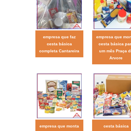
empresa que faz
empresa que mo
cesta básica
cesta básica pa
completa Cantareira
um mês Praça d
Arvore
empresa que monta
cesta básica