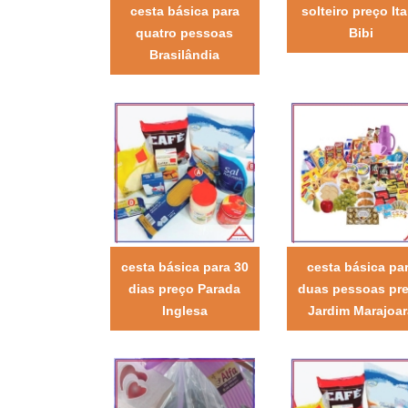
cesta básica para
solteiro preço It
quatro pessoas
Bibi
Brasilândia
cesta básica para 30
cesta básica pa
dias preço Parada
duas pessoas pr
Inglesa
Jardim Marajoar