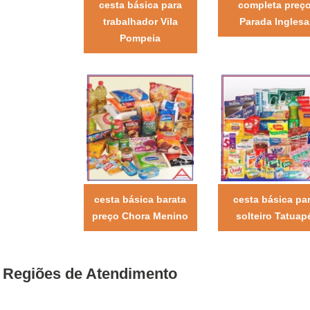
cesta básica para
completa preç
trabalhador Vila
Parada Inglesa
Pompeia
cesta básica barata
cesta básica pa
preço Chora Menino
solteiro Tatuap
Regiões de Atendimento