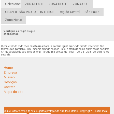
Selecione:
ZONA LESTE
ZONA OESTE
ZONA SUL
GRANDE SÃO PAULO
INTERIOR
Região Central
São Paulo
Zona Norte
Verifique as regiões que
atendemos
O conteúdo do texto "
Cestas Básica Barata Jardim Iguatemi
" é de direito reservado. Sua
reprodução, parcial ou total, mesmo citando nossos links, é proibida sem a autorização do autor.
Crime de violação de direito autoral – artigo 184 do Código Penal –
Lei 9610/98 - Lei de direitos
autorais
.
Home
Empresa
Missão
Serviços
Contato
Mapa do site
©
O inteiro teor deste site está sujeito à proteção de direitos autorais. Copyright
Cestas Ideal