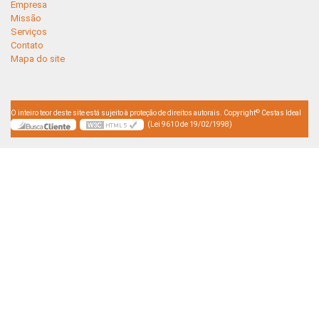
Empresa
Missão
Serviços
Contato
Mapa do site
©
O inteiro teor deste site está sujeito à proteção de direitos autorais. Copyright
Cestas Ideal
(Lei 9610 de 19/02/1998)