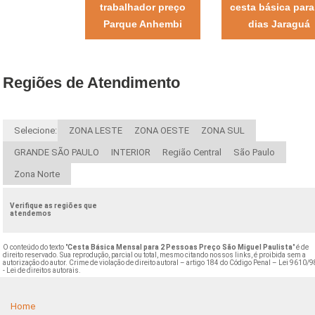
trabalhador preço
cesta básica para
Parque Anhembi
dias Jaraguá
Regiões de Atendimento
Selecione:
ZONA LESTE
ZONA OESTE
ZONA SUL
GRANDE SÃO PAULO
INTERIOR
Região Central
São Paulo
Zona Norte
Verifique as regiões que
atendemos
O conteúdo do texto "
Cesta Básica Mensal para 2 Pessoas Preço São Miguel Paulista
" é de
direito reservado. Sua reprodução, parcial ou total, mesmo citando nossos links, é proibida sem a
autorização do autor. Crime de violação de direito autoral – artigo 184 do Código Penal –
Lei 9610/9
- Lei de direitos autorais
.
Home