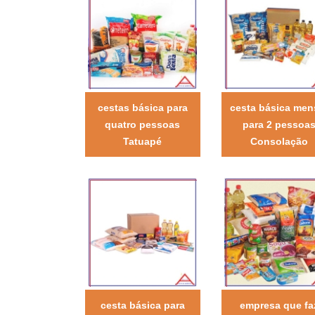
cestas básica para
cesta básica men
quatro pessoas
para 2 pessoa
Tatuapé
Consolação
cesta básica para
empresa que fa