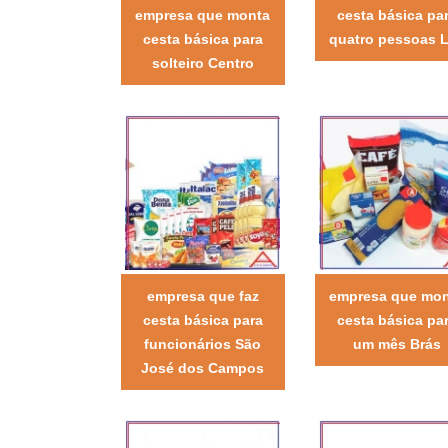
empresa que monta
cesta básica pa
cesta básica para
quatro pessoas 
solteiro Centro
empresa que faz
empresa que mo
cesta básica para
cesta básica pa
funcionários São
um mês Brás
José dos Campos