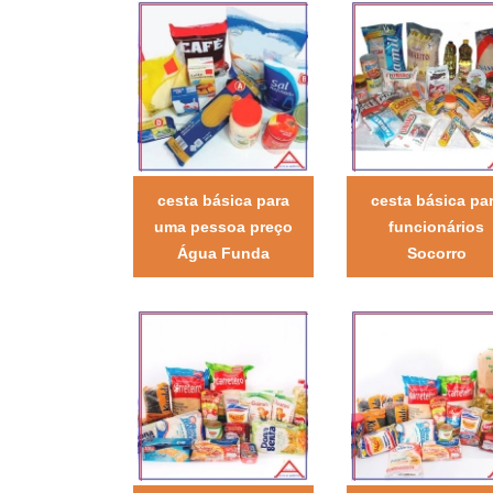
cesta básica para
cesta básica pa
uma pessoa preço
funcionários
Água Funda
Socorro