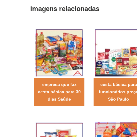
Imagens relacionadas
empresa que faz
cesta básica para
cesta básica para 30
funcionários preç
dias Saúde
São Paulo