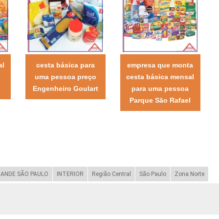
al
cesta básica para
empresa que monta
uma pessoa preço
cesta básica mensal
Engenheiro Goulart
para uma pessoa
Parque São Rafael
ANDE SÃO PAULO
INTERIOR
Região Central
São Paulo
Zona Norte