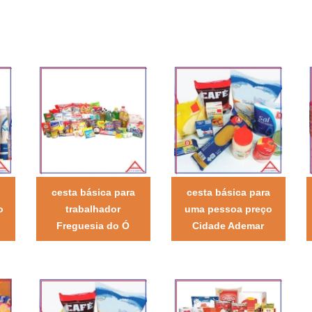
cesta básica para
cesta básica para
o
trabalhador
uma pessoa preço
Freguesia do Ó
Cidade Ademar