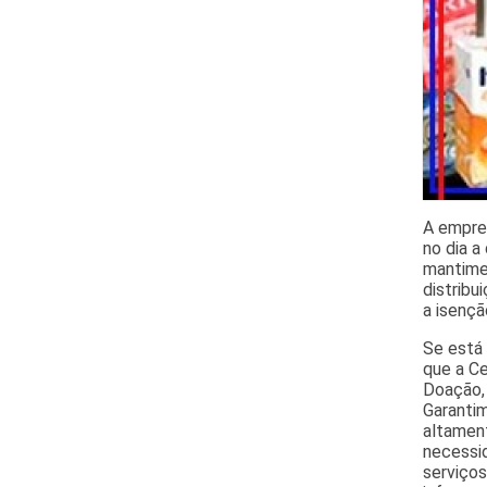
A empre
no dia a
mantimen
distribu
a isençã
Se está
que a C
Doação,
Garantim
altament
necessi
serviço