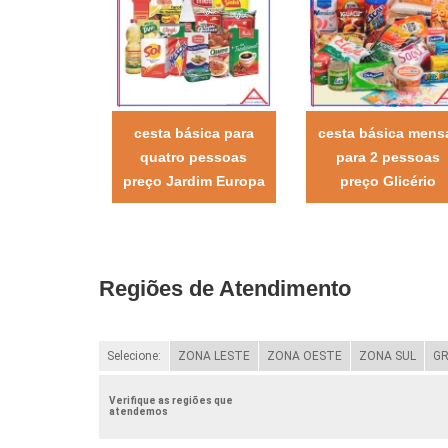
cesta básica para
cesta básica mens
quatro pessoas
para 2 pessoas
preço Jardim Europa
preço Glicério
Regiões de Atendimento
Selecione:
ZONA LESTE
ZONA OESTE
ZONA SUL
GR
Verifique as regiões que
atendemos