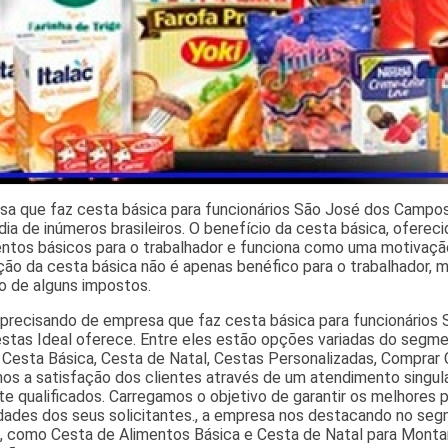
sa que faz cesta básica para funcionários São José dos Campos
 dia de inúmeros brasileiros. O benefício da cesta básica, ofer
tos básicos para o trabalhador e funciona como uma motivação 
ição da cesta básica não é apenas benéfico para o trabalhador,
o de alguns impostos.
 precisando de empresa que faz cesta básica para funcionários
estas Ideal oferece. Entre eles estão opções variadas do segm
 Cesta Básica, Cesta de Natal, Cestas Personalizadas, Comprar
os a satisfação dos clientes através de um atendimento singular
e qualificados. Carregamos o objetivo de garantir os melhores 
dades dos seus solicitantes., a empresa nos destacando no s
s, como Cesta de Alimentos Básica e Cesta de Natal para Monta