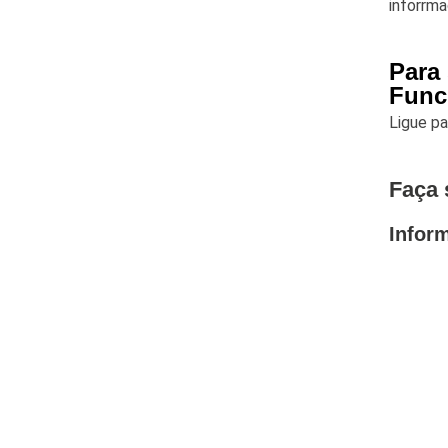
inforrm
Para
Func
Ligue p
Faça 
Infor