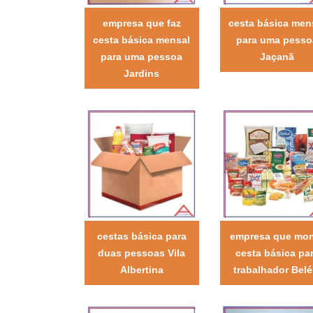
empresa que faz
cesta básica men
cesta básica mensal
para uma pesso
para uma pessoa
Jaçanã
Jardins
cestas básica para
empresa que mo
duas pessoas Vila
cesta básica pa
Albertina
trabalhador Bel