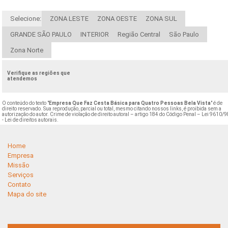
Selecione:
ZONA LESTE
ZONA OESTE
ZONA SUL
GRANDE SÃO PAULO
INTERIOR
Região Central
São Paulo
Zona Norte
Verifique as regiões que
atendemos
O conteúdo do texto "
Empresa Que Faz Cesta Básica para Quatro Pessoas Bela Vista
" é de
direito reservado. Sua reprodução, parcial ou total, mesmo citando nossos links, é proibida sem a
autorização do autor. Crime de violação de direito autoral – artigo 184 do Código Penal –
Lei 9610/9
- Lei de direitos autorais
.
Home
Empresa
Missão
Serviços
Contato
Mapa do site