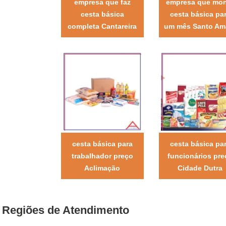
empresa que faz
empresa que mo
cesta básica
cesta básica pa
completa Cantareira
um mês Santo Am
cesta básica para
cesta básica pa
trabalhador preço
funcionários pre
Aclimação
Cidade Dutra
Regiões de Atendimento