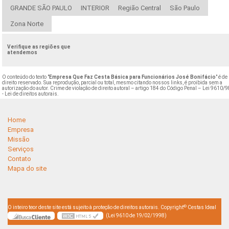
GRANDE SÃO PAULO
INTERIOR
Região Central
São Paulo
Zona Norte
Verifique as regiões que
atendemos
O conteúdo do texto "
Empresa Que Faz Cesta Básica para Funcionários José Bonifácio
" é de
direito reservado. Sua reprodução, parcial ou total, mesmo citando nossos links, é proibida sem a
autorização do autor. Crime de violação de direito autoral – artigo 184 do Código Penal –
Lei 9610/9
- Lei de direitos autorais
.
Home
Empresa
Missão
Serviços
Contato
Mapa do site
©
O inteiro teor deste site está sujeito à proteção de direitos autorais. Copyright
Cestas Ideal
(Lei 9610 de 19/02/1998)