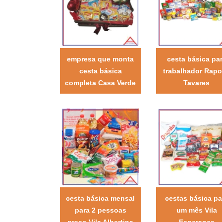
empresa que monta
cesta básica pa
cesta básica
trabalhador Rap
completa Casa Verde
Tavares
cesta básica mensal
cestas básica pa
para 2 pessoas
um mês Vila
preço Vila Albertina
Esperança