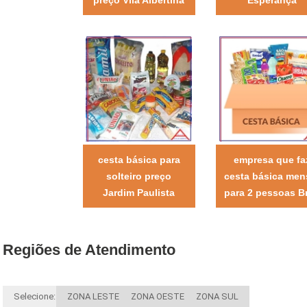
cesta básica para
empresa que fa
solteiro preço
cesta básica men
Jardim Paulista
para 2 pessoas B
Regiões de Atendimento
Selecione:
ZONA LESTE
ZONA OESTE
ZONA SUL