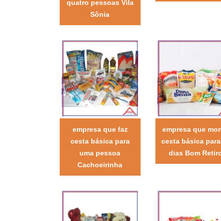
quatro pessoas Vila
Sônia
empresa que faz
empresa que mo
cesta básica para
cesta básica para
uma pessoa
dias Bom Retir
Cachoeirinha