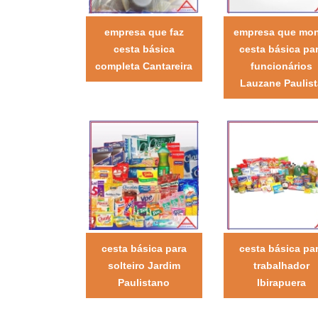
empresa que faz
empresa que mo
cesta básica
cesta básica pa
completa Cantareira
funcionários
Lauzane Paulist
cesta básica para
cesta básica pa
solteiro Jardim
trabalhador
Paulistano
Ibirapuera