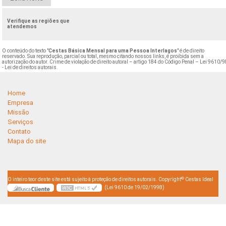
Verifique as regiões que
atendemos
O conteúdo do texto "
Cestas Básica Mensal para uma Pessoa Interlagos
" é de direito
reservado. Sua reprodução, parcial ou total, mesmo citando nossos links, é proibida sem a
autorização do autor. Crime de violação de direito autoral – artigo 184 do Código Penal –
Lei 9610/9
- Lei de direitos autorais
.
Home
Empresa
Missão
Serviços
Contato
Mapa do site
©
O inteiro teor deste site está sujeito à proteção de direitos autorais. Copyright
Cestas Ideal
(Lei 9610 de 19/02/1998)