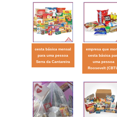
cesta básica mensal
empresa que mo
para uma pessoa
cesta básica pa
Serra da Cantareira
uma pessoa
Roosevelt (CBT